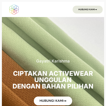
HUBUNGI KAMI
Gayatri Karishma​
CIPTAKAN ACTIVEWEAR
UNGGULAN
DENGAN BAHAN PILIHAN
HUBUNGI KAMI